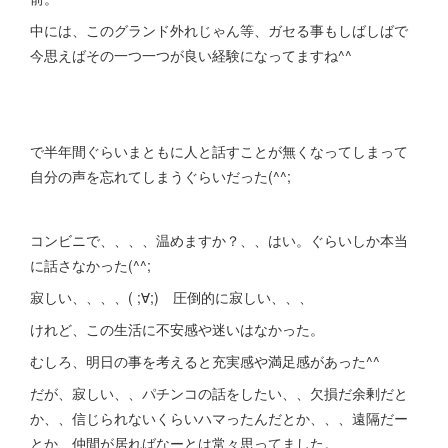
中には、このグランド外れじゃん等、ガセる事もしばしばで
今思えばその一つ一つが良い経験になってますね^^
で半年間ぐらいまともに人と話すことが無くなってしまって
自分の声を忘れてしまうぐらいだった(^^;
コンビニで、、、、温めますか？、、はい。ぐらいしか本当
に話さなかった(^^;
寂しい、、、、( ;∀;) 圧倒的に寂しい、、、
けれど、この生活に不安感や迷いはなかった。
むしろ、明日の事を考えると充実感や満足感があった^^
だが、寂しい、、パチンコの話をしたい、、欠損だ余剰だと
か、、信じられないくらいハマったんだとか、、、遠隔だー
とか、仲間が居ればなーとは常々思ってました。