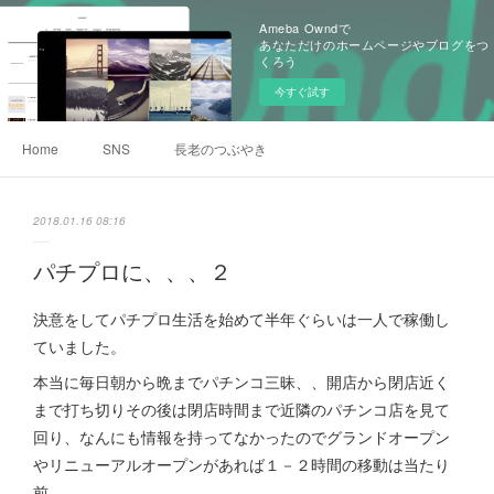
Ameba Owndで
あなただけのホームページやブログをつ
くろう
今すぐ試す
Home
SNS
長老のつぶやき
2018.01.16 08:16
パチプロに、、、２
決意をしてパチプロ生活を始めて半年ぐらいは一人で稼働し
ていました。
本当に毎日朝から晩までパチンコ三昧、、開店から閉店近く
まで打ち切りその後は閉店時間まで近隣のパチンコ店を見て
回り、なんにも情報を持ってなかったのでグランドオープン
やリニューアルオープンがあれば１－２時間の移動は当たり
前。