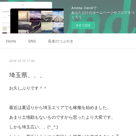
Ameba Owndで
あなただけのホームページやブログをつ
くろう
今すぐ試す
Home
SNS
長老のつぶやき
2018.12.10 11:32
埼玉県、、、
お久しぶりです＾＾
最近は夏辺りから埼玉エリアでも稼働を始めました。
あまり土地勘もないものですから思ったより大変です。
しかも埼玉広い、、(^_^;)