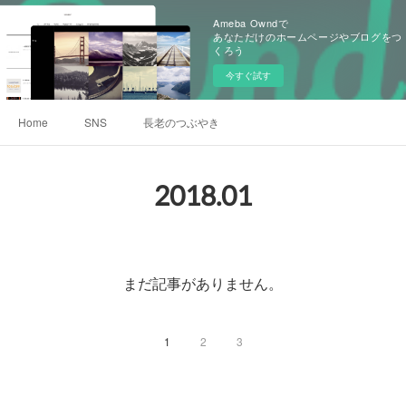
Ameba Owndで
あなただけのホームページやブログをつ
くろう
今すぐ試す
Home
SNS
長老のつぶやき
2018
.
01
まだ記事がありません。
1
2
3